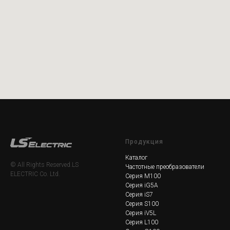
Продукция
Каталог
© All Rights Reserved.LS
Частотные преобразователи
ELECTRIC Co. Ltd.
Серия M100
Серия iG5A
Серия iS7
Серия S100
Серия iV5L
Серия L100