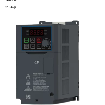
62 344
р.