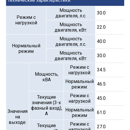
Технические характеристики:
Мощность
30.0
двигателя, л.с.
Режим с
нагрузкой
Мощность
22.0
двигателя, кВт:
Мощность
40.0
двигателя, л.с.
Нормальный
режим
Мощность
30.0
двигателя, кВт:
Режим с
34.5
нагрузкой:
Мощность,
кВА
Нормальный
46.5
режим:
Режим с
Текущие
45.0
нагрузкой
значения (3-х
фазный вход),
Нормальный
Значения
61.0
А
режим
на
выходе:
Режим с
Текущие
27.0
нагрузкой