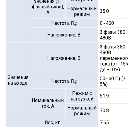
значения (1-
фазный вход),
Нормальный
35.0
А
режим
Частота, Гц:
0~400
3 фазы 380-
Напряжение, В:
480В
3 фазы 380-
480В
Напряжение, В:
переменного
тока (от -15%
до +10%)
Значения
50~60 Гц (±
Частота, Гц:
на входе:
5%)
Режим с
51.9
нагрузкой
Номинальный
ток, А
Нормальный
70.8
режим
Вес, кг
7.65