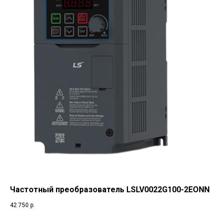
Частотный преобразователь LSLV0022G100-2EONN
42 750
р.