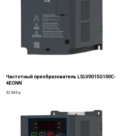
Частотный преобразователь LSLV0015G100C-
4EONN
32 063
р.