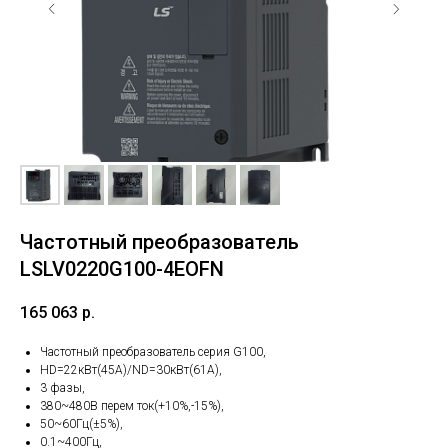
Частотный преобразователь
LSLV0220G100-4EOFN
165 063
р.
Частотный преобразователь серия G100,
HD=22кВт(45А)/ND=30кВт(61A),
3 фазы,
380~480В перем ток(+10%,-15%),
50~60Гц(±5%),
0.1~400Гц,