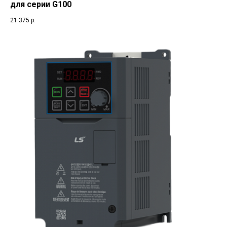
для серии G100
21 375
р.