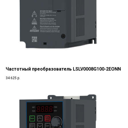
Частотный преобразователь LSLV0008G100-2EONN
34 625
р.