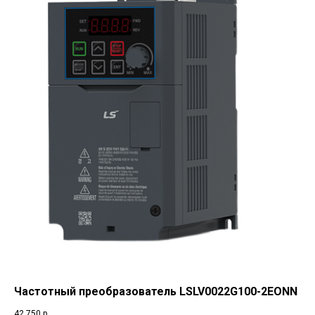
Частотный преобразователь LSLV0022G100-2EONN
42 750
р.