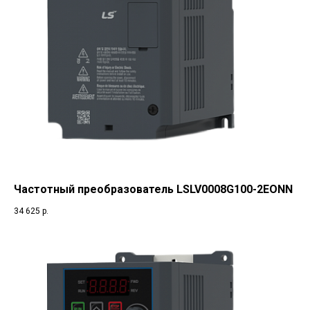
Частотный преобразователь LSLV0008G100-2EONN
34 625
р.