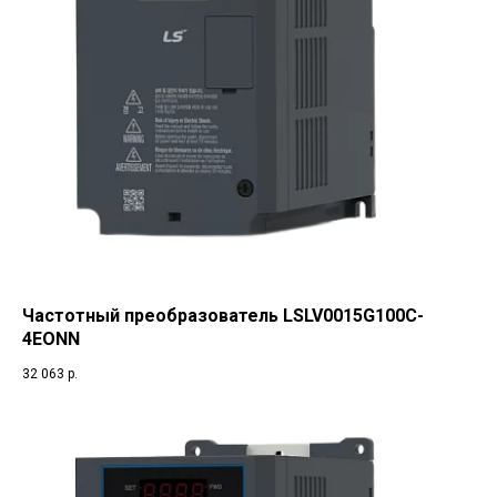
Частотный преобразователь LSLV0015G100C-
4EONN
32 063
р.