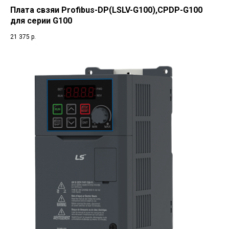
Плата свзяи Profibus-DP(LSLV-G100),CPDP-G100
для серии G100
21 375
р.