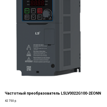
Частотный преобразователь LSLV0022G100-2EONN
42 750
р.