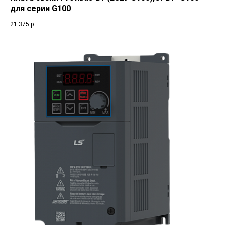
для серии G100
21 375
р.