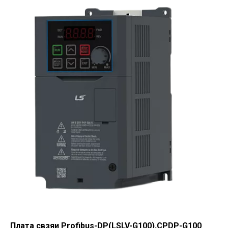
Плата свзяи Profibus-DP(LSLV-G100),CPDP-G100