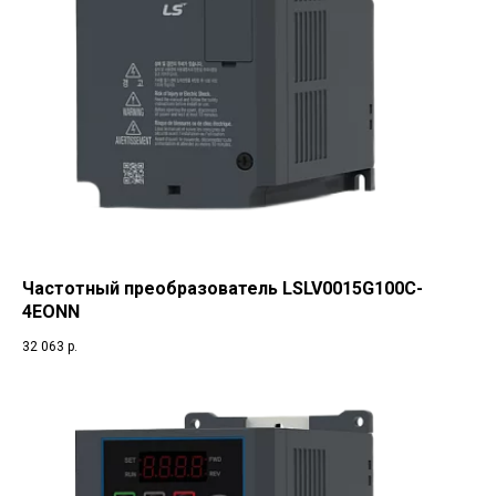
Частотный преобразователь LSLV0015G100C-
4EONN
32 063
р.