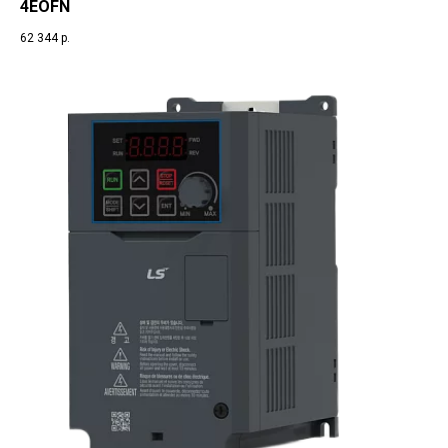
4EOFN
62 344
р.