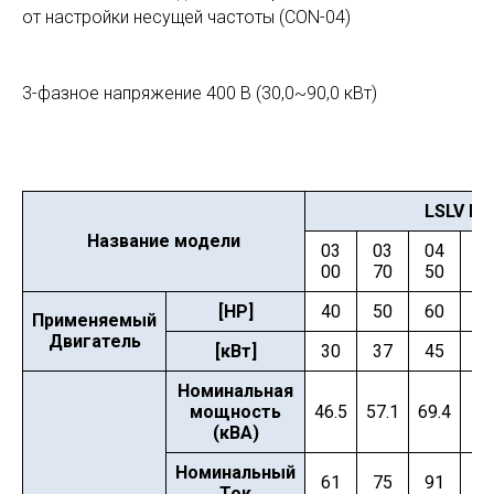
от настройки несущей частоты (CON-04)
3-фазное напряжение 400 В (30,0~90,0 кВт)
LSLV H1
Название модели
03
03
04
0
00
70
50
5
[HP]
40
50
60
7
Применяемый
Двигатель
[кВт]
30
37
45
5
Номинальная
мощность
46.5
57.1
69.4
82
(кВА)
Номинальный
61
75
91
1
Ток