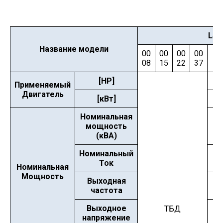
LSL
Название модели
00
00
00
00
0
08
15
22
37
5
[HP]
7.
Применяемый
Двигатель
[кВт]
5.
Номинальная
мощность
8.
(кВА)
Номинальный
2
Ток
Номинальная
Мощность
Выходная
частота
Выходное
ТБД
напряжение