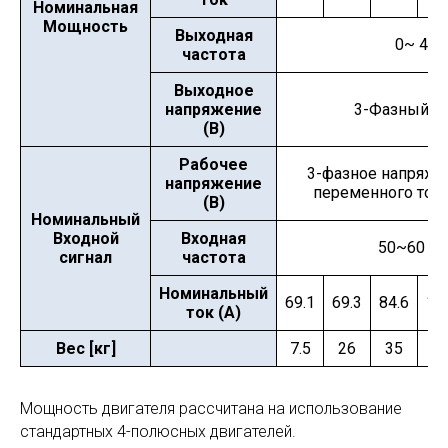
Номинальная
Мощность
Выходная
0~ 400
частота
Выходное
напряжение
3-Фазный 3
(В)
Рабочее
3-фазное напряже
напряжение
переменного тока
(В)
Номинальный
Входной
Входная
50~60 Гц 
сигнал
частота
Номинальный
69.1
69.3
84.6
10
ток (А)
Вес [кг]
7.5
26
35
3
Мощность двигателя рассчитана на использование
стандартных 4-полюсных двигателей.