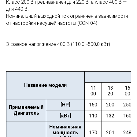
Класс 200 В предназначен для 220 В, а класс 400 В —
для 440 В.
Номинальный выходной ток ограничен в зависимости
от настройки несущей частоты (CON-04)
3-фазное напряжение 400 В (110,0~500,0 кВт)
Название модели
11
13
16
00
20
00
[HP]
150
200
250
Применяемый
Двигатель
[кВт]
110
132
160
Номинальная
мощность
170
201
248