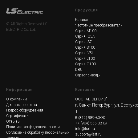
Продукция
Каталог
© All Rights Reserved.LS
Частотные преобразователи
ELECTRIC Co. Ltd.
Серия M100
Серия iG5A
Серия iS7
Серия S100
Серия iV5L
Серия L100
Серия G100
DBU
Сервоприводы
Информация
Контакты
О компании
ООО "АБ-СЕРВИС"
Доставка и оплата
г. Санкт-Петербург, ул. Бестуж
Подбор оборудования
1
Сертификаты
8
(812) 989-30-90
Отзывы
+7 (904) 555-03-09
Политика конфиденциальности
info@lsrf.ru
Согласие на обработку персональных
support@lsrf.ru
данных