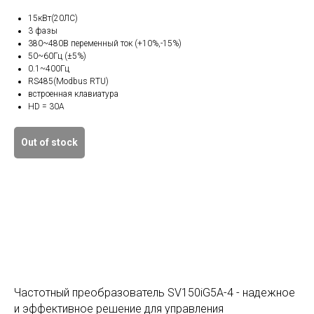
15кВт(20ЛС)
3 фазы
380~480В переменный ток (+10%,-15%)
50~60Гц (±5%)
0.1~400Гц
RS485(Modbus RTU)
встроенная клавиатура
HD = 30А
Out of stock
Частотный преобразователь SV150iG5A-4 - надежное
и эффективное решение для управления