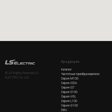
Продукция
Каталог
© All Rights Reserved.LS
Частотные преобразователи
ELECTRIC Co. Ltd.
Серия M100
Серия iG5A
Серия iS7
Серия S100
Серия iV5L
Серия L100
Серия G100
DBU