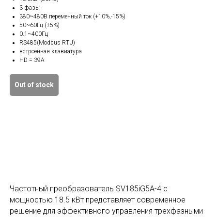
3 фазы
380~480В переменный ток (+10%,-15%)
50~60Гц (±5%)
0.1~400Гц
RS485(Modbus RTU)
встроенная клавиатура
HD = 39A
Out of stock
Частотный преобразователь SV185iG5A-4 с
мощностью 18.5 кВт представляет современное
решение для эффективного управления трехфазными