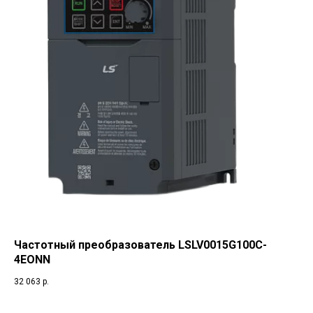
Частотный преобразователь LSLV0015G100C-
4EONN
32 063
р.