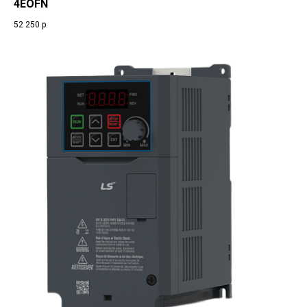
4EOFN
52 250
р.