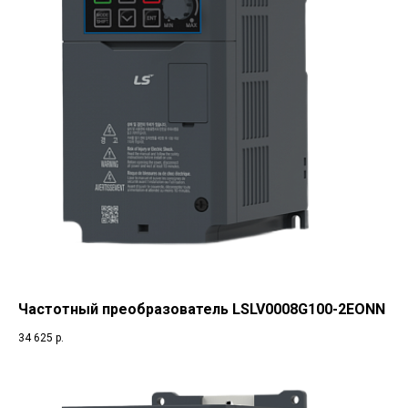
Частотный преобразователь LSLV0008G100-2EONN
34 625
р.