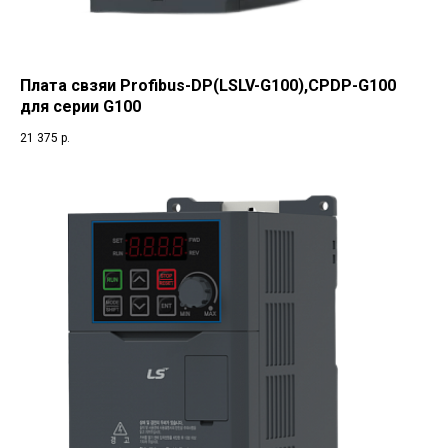
Плата свзяи Profibus-DP(LSLV-G100),CPDP-G100
для серии G100
21 375
р.