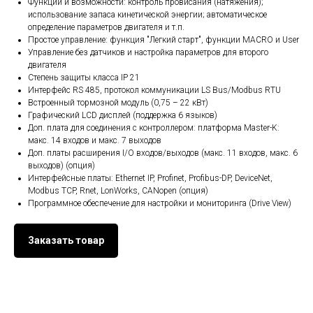
Функции и возможности: контроль провисания (натяжения);
использование запаса кинетической энергии; автоматическое
определение параметров двигателя и т.п.
Простое управление: функция "Легкий старт", функции MACRO и User
Управление без датчиков и настройка параметров для второго
двигателя
Степень защиты класса IP 21
Интерфейс RS 485, протокол коммуникации LS Bus/Modbus RTU
Встроенный тормозной модуль (0,75 – 22 кВт)
Графический LCD дисплей (поддержка 6 языков)
Доп. плата для соединения с контроллером: платформа Master-K:
макс. 14 входов и макс. 7 выходов
Доп. платы расширения I/O входов/выходов (макс. 11 входов, макс. 6
выходов) (опция)
Интерфейсные платы: Ethernet IP, Profinet, Profibus-DP, DeviceNet,
Modbus TCP, Rnet, LonWorks, CANopen (опция)
Программное обеспечение для настройки и мониторинга (Drive View)
Заказать товар