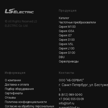
Продукция
Каталог
© All Rights Reserved.LS
Частотные преобразователи
ELECTRIC Co. Ltd.
Серия M100
Серия iG5A
Серия iS7
Серия S100
Серия iV5L
Серия L100
Серия G100
DBU
Сервоприводы
Информация
Контакты
О компании
ООО "АБ-СЕРВИС"
Доставка и оплата
г. Санкт-Петербург, ул. Бестуж
Подбор оборудования
1
Сертификаты
8
(812) 989-30-90
Отзывы
+7 (904) 555-03-09
Политика конфиденциальности
info@lsrf.ru
Согласие на обработку персональных
support@lsrf.ru