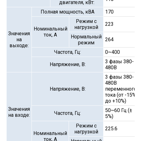
двигателя, кВт:
Полная мощность, кВА
170
Режим с
223
нагрузкой
Номинальный
Значения
ток, А
Нормальный
на
264
режим
выходе:
Частота, Гц:
0~400
3 фазы 380-
Напряжение, В:
480В
3 фазы 380-
480В
Напряжение, В:
переменного
тока (от -15%
до +10%)
Значения
50~60 Гц (±
Частота, Гц:
на входе:
5%)
Режим с
225.6
нагрузкой
Номинальный
ток, А