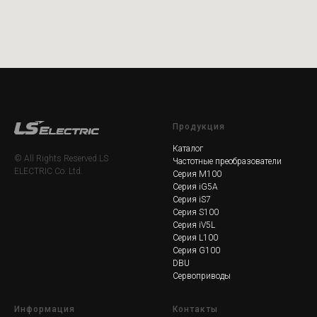
Продукция
Каталог
© All Rights Reserved.LS
Частотные преобразователи
ELECTRIC Co. Ltd.
Серия M100
Серия iG5A
Серия iS7
Серия S100
Серия iV5L
Серия L100
Серия G100
DBU
Сервоприводы
Информация
Контакты