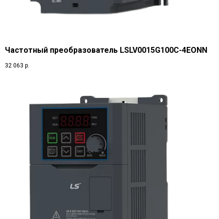
Частотный преобразователь LSLV0015G100C-4EONN
32 063
р.