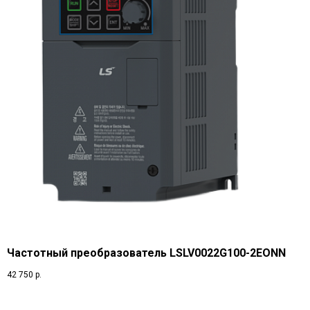
Частотный преобразователь LSLV0022G100-2EONN
42 750
р.