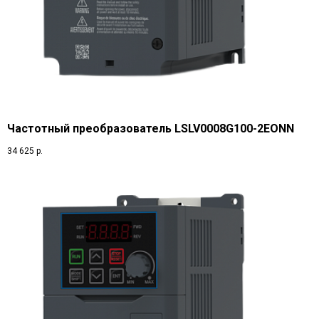
Частотный преобразователь LSLV0008G100-2EONN
34 625
р.