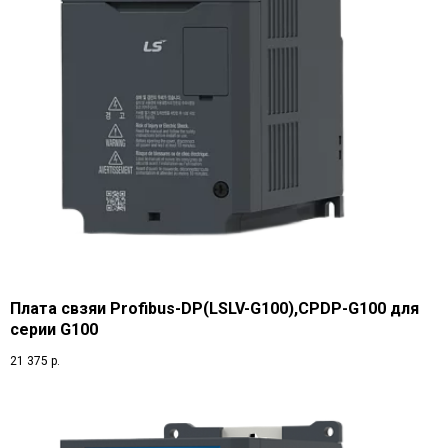
Плата свзяи Profibus-DP(LSLV-G100),CPDP-G100 для
серии G100
21 375
р.