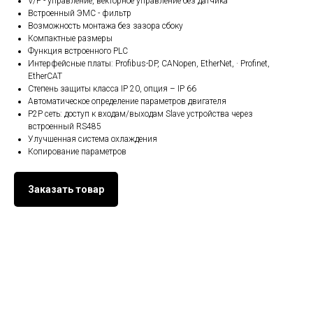
V/F - управление, векторное управление без датчика
Встроенный ЭМС - фильтр
Возможность монтажа без зазора сбоку
Компактные размеры
Функция встроенного PLC
Интерфейсные платы: Profibus-DP, CANopen, EtherNet, · Profinet,
EtherCAT
Степень защиты класса IP 20, опция – IP 66
Автоматическое определение параметров двигателя
Р2Р сеть: доступ к входам/выходам Slave устройства через
встроенный RS485
Улучшенная система охлаждения
Копирование параметров
Заказать товар