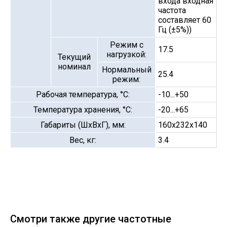
входа входная
частота
составляет 60
Гц (±5%))
Режим с
17.5
нагрузкой:
Текущий
номинал
Нормальный
25.4
режим:
Рабочая температура, °С:
-10...+50
Температура хранения, °С:
-20...+65
Габариты (ШхВхГ), мм:
160х232х140
Вес, кг:
3.4
Смотри также другие частотные