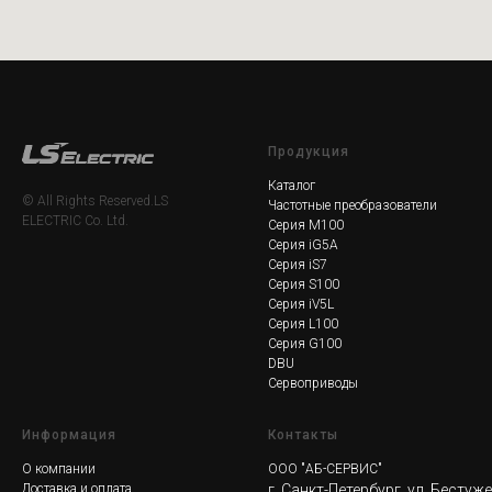
Продукция
Каталог
© All Rights Reserved.LS
Частотные преобразователи
ELECTRIC Co. Ltd.
Серия M100
Серия iG5A
Серия iS7
Серия S100
Серия iV5L
Серия L100
Серия G100
DBU
Сервоприводы
Информация
Контакты
О компании
ООО "АБ-СЕРВИС"
Доставка и оплата
г. Санкт-Петербург, ул. Бестуж