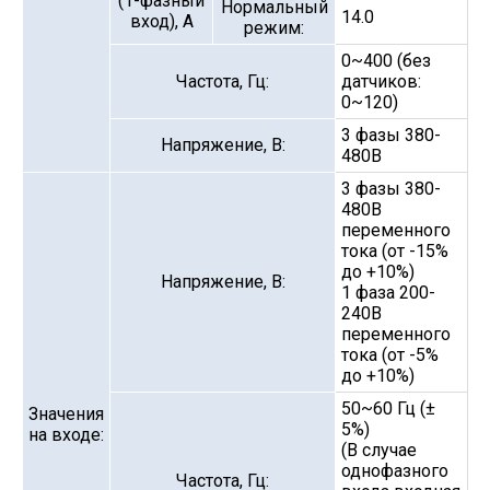
(1-фазный
Нормальный
14.0
вход), А
режим:
0~400 (без
Частота, Гц:
датчиков:
0~120)
3 фазы 380-
Напряжение, В:
480В
3 фазы 380-
480В
переменного
тока (от -15%
до +10%)
Напряжение, В:
1 фаза 200-
240В
переменного
тока (от -5%
до +10%)
50~60 Гц (±
Значения
5%)
на входе:
(В случае
однофазного
Частота, Гц: