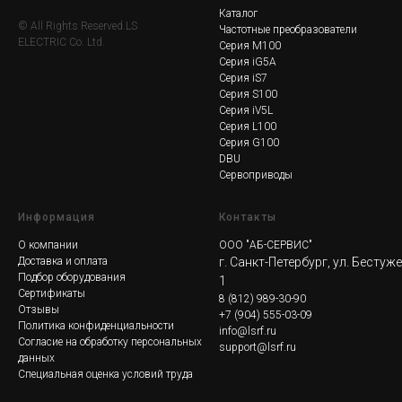
Каталог
© All Rights Reserved.LS
Частотные преобразователи
ELECTRIC Co. Ltd.
Серия M100
Серия iG5A
Серия iS7
Серия S100
Серия iV5L
Серия L100
Серия G100
DBU
Сервоприводы
Информация
Контакты
О компании
ООО "АБ-СЕРВИС"
Доставка и оплата
г. Санкт-Петербург, ул. Бестуж
Подбор оборудования
1
Сертификаты
8
(812) 989-30-90
Отзывы
+7 (904) 555-03-09
Политика конфиденциальности
info@lsrf.ru
Согласие на обработку персональных
support@lsrf.ru
данных
Специальная оценка условий труда