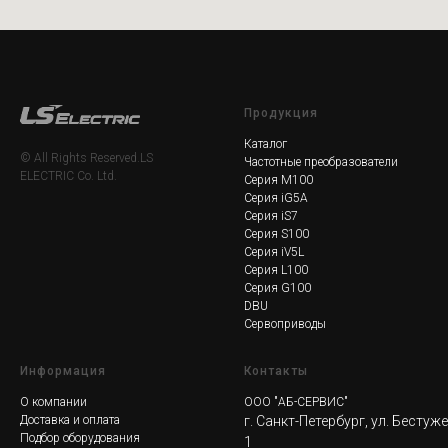
Продукция
Каталог
© All Rights Reserved.LS
Частотные преобразователи
ELECTRIC Co. Ltd.
Серия M100
Серия iG5A
Серия iS7
Серия S100
Серия iV5L
Серия L100
Серия G100
DBU
Сервоприводы
Информация
Контакты
О компании
ООО "АБ-СЕРВИС"
Доставка и оплата
г. Санкт-Петербург, ул. Бестуж
Подбор оборудования
1