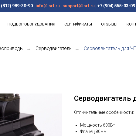
(812) 989-30-90
|
info@lsrf.ru
|
support@lsrf.ru
|
+7 (904) 555-03-09
ПОДБОР ОБОРУДОВАНИЯ
СЕРТИФИКАТЫ
ОТЗЫВЫ
КОН
воприводы
Серводвигатели
Серводвигатель для 
→
→
Серводвигатель
Отличительные особенности:
Мощность 600Вт
Фланец 80мм