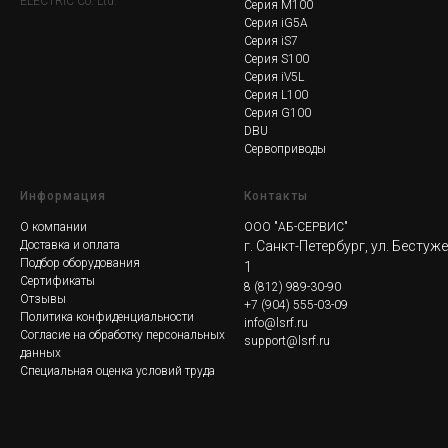
ELECTRIC Co. Ltd.
Серия M100
Серия iG5A
Серия iS7
Серия S100
Серия iV5L
Серия L100
Серия G100
DBU
Сервоприводы
Информация
Контакты
О компании
ООО "АБ-СЕРВИС"
Доставка и оплата
г. Санкт-Петербург, ул. Бестуж
Подбор оборудования
1
Сертификаты
8
(812) 989-30-90
Отзывы
+7 (904) 555-03-09
Политика конфиденциальности
info@lsrf.ru
Согласие на обработку персональных
support@lsrf.ru
данных
Специальная оценка условий труда