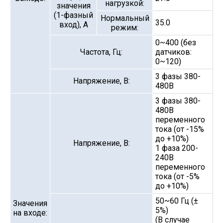
нагрузкой:
значения
(1-фазный
Нормальный
35.0
вход), А
режим:
0~400 (без
Частота, Гц:
датчиков:
0~120)
3 фазы 380-
Напряжение, В:
480В
3 фазы 380-
480В
переменного
тока (от -15%
до +10%)
Напряжение, В:
1 фаза 200-
240В
переменного
тока (от -5%
до +10%)
50~60 Гц (±
Значения
5%)
на входе:
(В случае