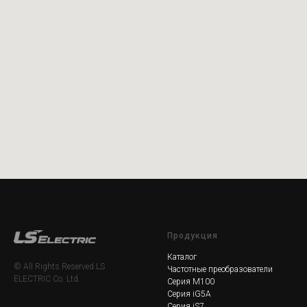
Продукция
Каталог
© All Rights Reserved.LS
Частотные преобразователи
ELECTRIC Co. Ltd.
Серия M100
Серия iG5A
Серия iS7