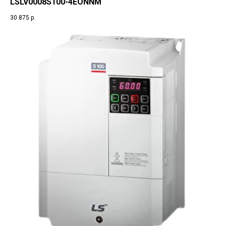
LSLV0008S100-4EONNM
30 875
р.