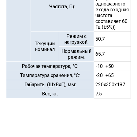
однофазного
Частота, Гц:
входа входная
частота
составляет 60
Гц (±5%))
Режим с
50.7
нагрузкой:
Текущий
номинал
Нормальный
65.7
режим:
Рабочая температура, °С:
-10...+50
Температура хранения, °С:
-20...+65
Габариты (ШхВхГ), мм:
220x350x187
Вес, кг:
7.5