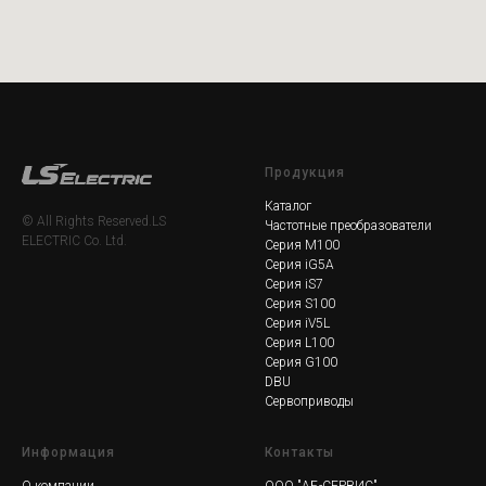
Продукция
Каталог
© All Rights Reserved.LS
Частотные преобразователи
ELECTRIC Co. Ltd.
Серия M100
Серия iG5A
Серия iS7
Серия S100
Серия iV5L
Серия L100
Серия G100
DBU
Сервоприводы
Информация
Контакты