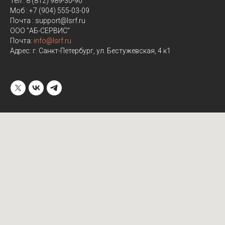
Тел : 8 (812) 989-30-90
Моб : +7 (904) 555-03-09
Почта : support@lsrf.ru
ООО "АБ-СЕРВИС"
Почта:
info@lsrf.ru
Адрес: г. Санкт-Петербург, ул. Бестужевская, 4 к1